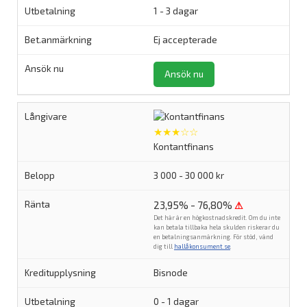
1 - 3 dagar
Ej accepterade
Ansök nu
★★★☆☆
Kontantfinans
3 000 - 30 000 kr
23,95% - 76,80%
⚠
Det här är en högkostnadskredit. Om du inte
kan betala tillbaka hela skulden riskerar du
en betalningsanmärkning. För stöd, vänd
dig till
hallåkonsument.se
.
Bisnode
0 - 1 dagar