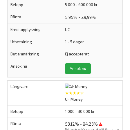
5 000 - 600 000 kr
5,95% - 29,99%
UC
1 - 5 dagar
Ej accepterat
Ansök nu
★★★★☆
GF Money
1 000 - 30 000 kr
53,12% - 84,23%
⚠
Det här är en högkostnadskredit. Om du inte