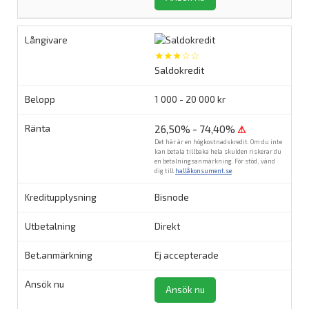
★★★☆☆
Saldokredit
1 000 - 20 000 kr
26,50% - 74,40%
⚠
Det här är en högkostnadskredit. Om du inte
kan betala tillbaka hela skulden riskerar du
en betalningsanmärkning. För stöd, vänd
dig till
hallåkonsument.se
.
Bisnode
Direkt
Ej accepterade
Ansök nu