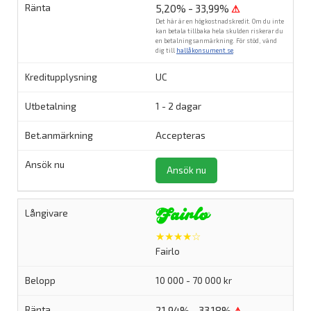
5,20% - 33,99%
⚠
Det här är en högkostnadskredit. Om du inte
kan betala tillbaka hela skulden riskerar du
en betalningsanmärkning. För stöd, vänd
dig till
hallåkonsument.se
.
UC
1 - 2 dagar
Accepteras
Ansök nu
★★★★☆
Fairlo
10 000 - 70 000 kr
21,94% - 33,18%