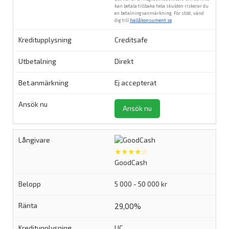
kan betala tillbaka hela skulden riskerar du
en betalningsanmärkning. För stöd, vänd
dig till
hallåkonsument.se
.
Creditsafe
Direkt
Ej accepterat
Ansök nu
★★★★☆
GoodCash
5 000 - 50 000 kr
29,00%
UC