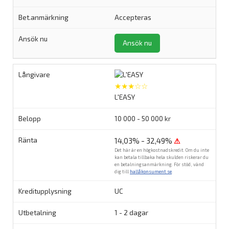
Accepteras
Ansök nu
★★★☆☆
L'EASY
10 000 - 50 000 kr
14,03% - 32,49%
⚠
Det här är en högkostnadskredit. Om du inte
kan betala tillbaka hela skulden riskerar du
en betalningsanmärkning. För stöd, vänd
dig till
hallåkonsument.se
.
UC
1 - 2 dagar