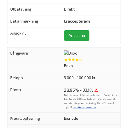
Direkt
Ej accepterade
Ansök nu
★★★★☆
Brixo
3 000 - 100 000 kr
28,95% - 33,1%
⚠
Det här är en högkostnadskredit. Om du inte
kan betala tillbaka hela skulden riskerar du
en betalningsanmärkning. För stöd, vänd
dig till
hallåkonsument.se
.
Bisnode