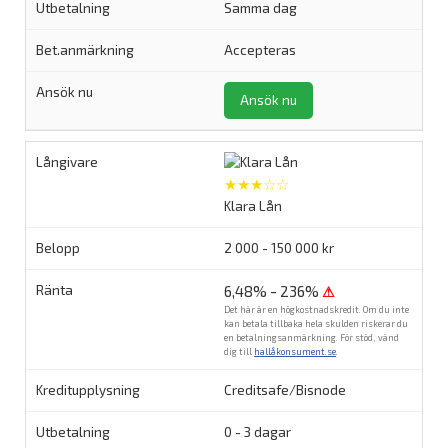
Samma dag
Accepteras
Ansök nu
★★★☆☆
Klara Lån
2 000 - 150 000 kr
6,48% - 236%
⚠
Det här är en högkostnadskredit. Om du inte
kan betala tillbaka hela skulden riskerar du
en betalningsanmärkning. För stöd, vänd
dig till
hallåkonsument.se
.
Creditsafe/Bisnode
0 - 3 dagar