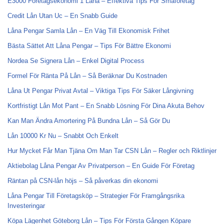
E3000 Företagsekonomi 1 Låna – Effektiva Tips För Småföretag
Credit Lån Utan Uc – En Snabb Guide
Låna Pengar Samla Lån – En Väg Till Ekonomisk Frihet
Bästa Sättet Att Låna Pengar – Tips För Bättre Ekonomi
Nordea Se Signera Lån – Enkel Digital Process
Formel För Ränta På Lån – Så Beräknar Du Kostnaden
Låna Ut Pengar Privat Avtal – Viktiga Tips För Säker Långivning
Kortfristigt Lån Mot Pant – En Snabb Lösning För Dina Akuta Behov
Kan Man Ändra Amortering På Bundna Lån – Så Gör Du
Lån 10000 Kr Nu – Snabbt Och Enkelt
Hur Mycket Får Man Tjäna Om Man Tar CSN Lån – Regler och Riktlinjer
Aktiebolag Låna Pengar Av Privatperson – En Guide För Företag
Räntan på CSN-lån höjs – Så påverkas din ekonomi
Låna Pengar Till Företagsköp – Strategier För Framgångsrika
Investeringar
Köpa Lägenhet Göteborg Lån – Tips För Första Gången Köpare