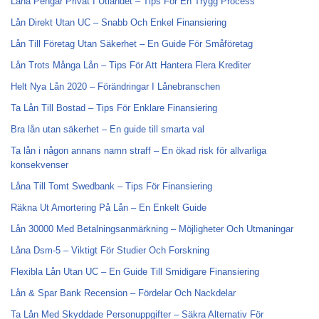
Låna Pengar Privat I Utlandet – Tips För En Trygg Process
Lån Direkt Utan UC – Snabb Och Enkel Finansiering
Lån Till Företag Utan Säkerhet – En Guide För Småföretag
Lån Trots Många Lån – Tips För Att Hantera Flera Krediter
Helt Nya Lån 2020 – Förändringar I Lånebranschen
Ta Lån Till Bostad – Tips För Enklare Finansiering
Bra lån utan säkerhet – En guide till smarta val
Ta lån i någon annans namn straff – En ökad risk för allvarliga
konsekvenser
Låna Till Tomt Swedbank – Tips För Finansiering
Räkna Ut Amortering På Lån – En Enkelt Guide
Lån 30000 Med Betalningsanmärkning – Möjligheter Och Utmaningar
Låna Dsm-5 – Viktigt För Studier Och Forskning
Flexibla Lån Utan UC – En Guide Till Smidigare Finansiering
Lån & Spar Bank Recension – Fördelar Och Nackdelar
Ta Lån Med Skyddade Personuppgifter – Säkra Alternativ För