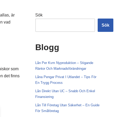
llas, är
Sök
en vad
Sök
Blogg
Lån Per Kvm Nyproduktion – Stigande
nniskor som
Räntor Och Marknadsförändringar
n det finns
Låna Pengar Privat I Utlandet – Tips För
En Trygg Process
Lån Direkt Utan UC – Snabb Och Enkel
Finansiering
Lån Till Företag Utan Säkerhet – En Guide
För Småföretag