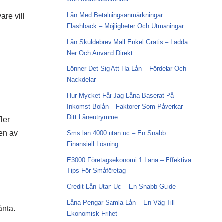
Lån Med Betalningsanmärkningar
re vill
Flashback – Möjligheter Och Utmaningar
Lån Skuldebrev Mall Enkel Gratis – Ladda
Ner Och Använd Direkt
Lönner Det Sig Att Ha Lån – Fördelar Och
Nackdelar
Hur Mycket Får Jag Låna Baserat På
Inkomst Bolån – Faktorer Som Påverkar
Ditt Låneutrymme
ler
sen av
Sms lån 4000 utan uc – En Snabb
Finansiell Lösning
E3000 Företagsekonomi 1 Låna – Effektiva
Tips För Småföretag
Credit Lån Utan Uc – En Snabb Guide
Låna Pengar Samla Lån – En Väg Till
änta.
Ekonomisk Frihet