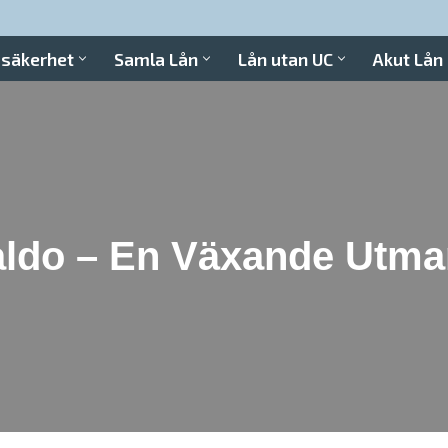
 säkerhet
Samla Lån
Lån utan UC
Akut Lån
aldo – En Växande Utma