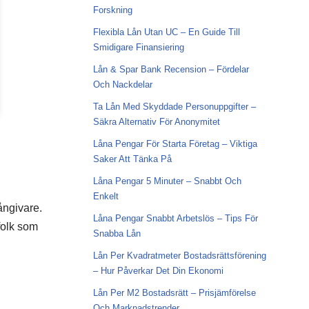
Forskning
Flexibla Lån Utan UC – En Guide Till
Smidigare Finansiering
Lån & Spar Bank Recension – Fördelar
Och Nackdelar
Ta Lån Med Skyddade Personuppgifter –
Säkra Alternativ För Anonymitet
Låna Pengar För Starta Företag – Viktiga
Saker Att Tänka På
Låna Pengar 5 Minuter – Snabbt Och
Enkelt
ångivare.
Låna Pengar Snabbt Arbetslös – Tips För
folk som
Snabba Lån
Lån Per Kvadratmeter Bostadsrättsförening
– Hur Påverkar Det Din Ekonomi
Lån Per M2 Bostadsrätt – Prisjämförelse
Och Marknadstrender