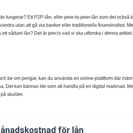
e fungerar? Ett P2P-lån, eller peer-to-peer-lån som det också ka
randra utan att gå via banker eller traditionella finansinstitut. M
tt sådant lån? Det är precis vad vi ska utforska i denna artikel.
ank och be om pengar, kan du använda en online-plattform där mä
. Det kan kännas lite som att handla på en digital marknad. Me
 på skulder.
ånadskostnad för lån