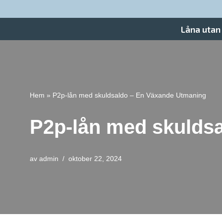
Hoppa
Låna utan
till
innehåll
Hem
»
P2p-lån med skuldsaldo – En Växande Utmaning
P2p-lån med skulds
av
admin
oktober 22, 2024