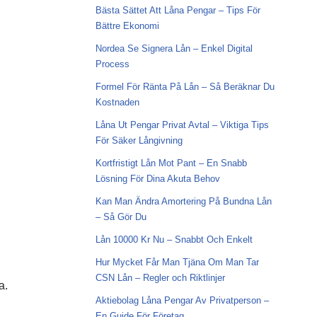
Bästa Sättet Att Låna Pengar – Tips För
Bättre Ekonomi
Nordea Se Signera Lån – Enkel Digital
Process
Formel För Ränta På Lån – Så Beräknar Du
Kostnaden
Låna Ut Pengar Privat Avtal – Viktiga Tips
För Säker Långivning
Kortfristigt Lån Mot Pant – En Snabb
Lösning För Dina Akuta Behov
Kan Man Ändra Amortering På Bundna Lån
– Så Gör Du
Lån 10000 Kr Nu – Snabbt Och Enkelt
Hur Mycket Får Man Tjäna Om Man Tar
CSN Lån – Regler och Riktlinjer
a.
Aktiebolag Låna Pengar Av Privatperson –
En Guide För Företag