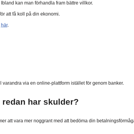
bland kan man förhandla fram bättre villkor.
r att få koll på din ekonomi.
n
här
.
ll varandra via en online-plattform istället för genom banker.
g redan har skulder?
mer att vara mer noggrant med att bedöma din betalningsförmåg