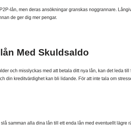
P2P-lån, men deras ansökningar granskas noggrannare. Långiva
 innan de ger dig mer pengar.
-lån Med Skuldsaldo
der och misslyckas med att betala ditt nya lån, kan det leda till f
och din kreditvärdighet kan bli lidande. För att inte tala om stres
 slå samman alla dina lån till ett enda lån med eventuellt lägre r