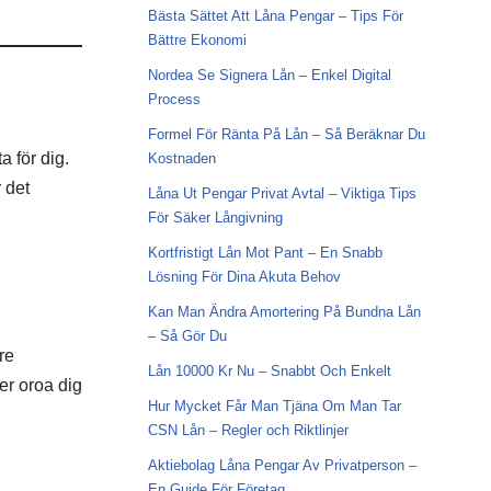
Bästa Sättet Att Låna Pengar – Tips För
Bättre Ekonomi
Nordea Se Signera Lån – Enkel Digital
Process
Formel För Ränta På Lån – Så Beräknar Du
a för dig.
Kostnaden
 det
Låna Ut Pengar Privat Avtal – Viktiga Tips
För Säker Långivning
Kortfristigt Lån Mot Pant – En Snabb
Lösning För Dina Akuta Behov
Kan Man Ändra Amortering På Bundna Lån
– Så Gör Du
re
Lån 10000 Kr Nu – Snabbt Och Enkelt
per oroa dig
Hur Mycket Får Man Tjäna Om Man Tar
CSN Lån – Regler och Riktlinjer
Aktiebolag Låna Pengar Av Privatperson –
En Guide För Företag