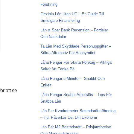
Forskning
Flexibla Lån Utan UC – En Guide Till
Smidigare Finansiering
Lån & Spar Bank Recension – Fördelar
Och Nackdelar
Ta Lån Med Skyddade Personuppgifter –
Säkra Alternativ För Anonymitet
Låna Pengar För Starta Företag – Viktiga
Saker Att Tänka På
Låna Pengar 5 Minuter – Snabbt Och
Enkelt
ör att se
Låna Pengar Snabbt Arbetslös – Tips För
Snabba Lån
Lån Per Kvadratmeter Bostadsrättsförening
– Hur Påverkar Det Din Ekonomi
Lån Per M2 Bostadsrätt – Prisjämförelse
Och Marknadstrender