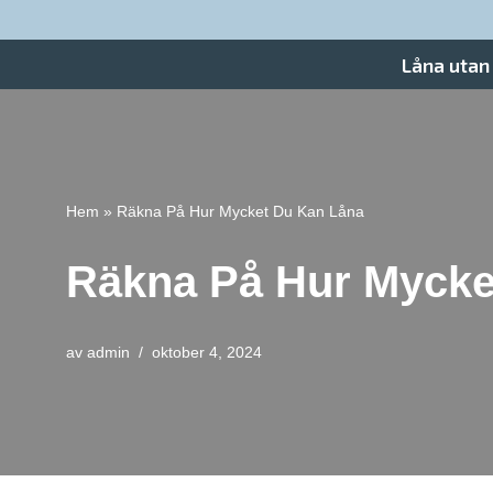
Hoppa
Låna utan
till
innehåll
Hem
»
Räkna På Hur Mycket Du Kan Låna
Räkna På Hur Mycke
av
admin
oktober 4, 2024