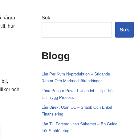
å några
Sök
ill, hur
Sök
Blogg
Lån Per Kvm Nyproduktion – Stigande
bil,
Räntor Och Marknadsförändringar
illkor och
Låna Pengar Privat I Utlandet – Tips För
En Trygg Process
Lån Direkt Utan UC – Snabb Och Enkel
Finansiering
Lån Till Företag Utan Säkerhet – En Guide
För Småföretag