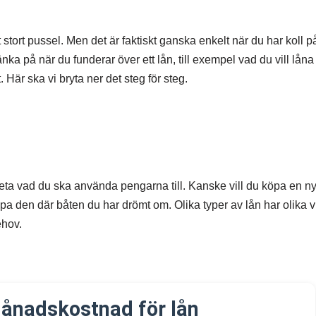
stort pussel. Men det är faktiskt ganska enkelt när du har koll p
a på när du funderar över ett lån, till exempel vad du vill låna t
Här ska vi bryta ner det steg för steg.
t veta vad du ska använda pengarna till. Kanske vill du köpa en ny 
öpa den där båten du har drömt om. Olika typer av lån har olika v
ehov.
ånadskostnad för lån