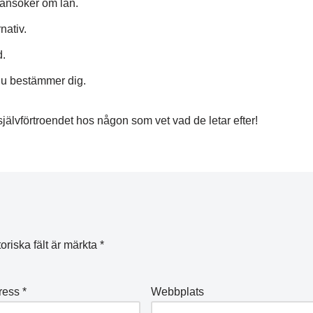
 ansöker om lån.
nativ.
d.
 du bestämmer dig.
älvförtroendet hos någon som vet vad de letar efter!
oriska fält är märkta
*
ress
*
Webbplats