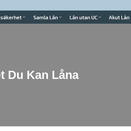
 säkerhet
Samla Lån
Lån utan UC
Akut Lån
t Du Kan Låna