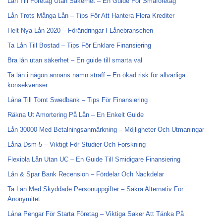
Lån Till Företag Utan Säkerhet – En Guide För Småföretag
Lån Trots Många Lån – Tips För Att Hantera Flera Krediter
Helt Nya Lån 2020 – Förändringar I Lånebranschen
Ta Lån Till Bostad – Tips För Enklare Finansiering
Bra lån utan säkerhet – En guide till smarta val
Ta lån i någon annans namn straff – En ökad risk för allvarliga
konsekvenser
Låna Till Tomt Swedbank – Tips För Finansiering
Räkna Ut Amortering På Lån – En Enkelt Guide
Lån 30000 Med Betalningsanmärkning – Möjligheter Och Utmaningar
Låna Dsm-5 – Viktigt För Studier Och Forskning
Flexibla Lån Utan UC – En Guide Till Smidigare Finansiering
Lån & Spar Bank Recension – Fördelar Och Nackdelar
Ta Lån Med Skyddade Personuppgifter – Säkra Alternativ För
Anonymitet
Låna Pengar För Starta Företag – Viktiga Saker Att Tänka På